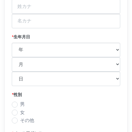
*
生年月日
*
性別
男
女
その他